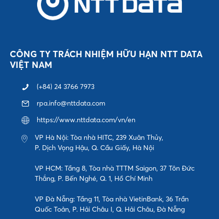
CÔNG TY TRÁCH NHIỆM HỮU HẠN NTT DATA
VIỆT NAM
(+84) 24 3766 7973
rpa.info@nttdata.com
https://www.nttdata.com/vn/en
VP Hà Nội: Tòa nhà HITC, 239 Xuân Thủy,
P. Dịch Vọng Hậu, Q. Cầu Giấy, Hà Nội
VP HCM: Tầng 8, Tòa nhà TTTM Saigon, 37 Tôn Đức
Thắng, P. Bến Nghé, Q. 1, Hồ Chí Minh
VP Đà Nẵng: Tầng 11, Tòa nhà VietinBank, 36 Trần
Quốc Toản, P. Hải Châu I, Q. Hải Châu, Đà Nẵng