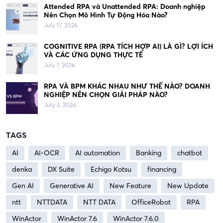
Attended RPA và Unattended RPA: Doanh nghiệp
Nên Chọn Mô Hình Tự Động Hóa Nào?
July 17, 2026
COGNITIVE RPA (RPA TÍCH HỢP AI) LÀ GÌ? LỢI ÍCH
VÀ CÁC ỨNG DỤNG THỰC TẾ
July 7, 2026
RPA VÀ BPM KHÁC NHAU NHƯ THẾ NÀO? DOANH
NGHIỆP NÊN CHỌN GIẢI PHÁP NÀO?
July 3, 2026
TAGS
AI
AI-OCR
AI automation
Banking
chatbot
denka
DX Suite
Echigo Kotsu
financing
Gen AI
Generative AI
New Feature
New Update
ntt
NTTDATA
NTT DATA
OfficeRobot
RPA
WinActor
WinActor 7.6
WinActor 7.6.0