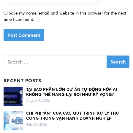
Save my name, email, and website in this browser for the next
time I comment.
S
e
a
r
RECENT POSTS
c
h
TẠI SAO PHẦN LỚN DỰ ÁN TỰ ĐỘNG HÓA AI
KHÔNG THỂ MANG LẠI ROI NHƯ KỲ VỌNG?
f
August 2, 2026
o
r
CHI PHÍ “ẨN” CỦA CÁC QUY TRÌNH XỬ LÝ THỦ
:
CÔNG TRONG VẬN HÀNH DOANH NGHIỆP
July 26, 2026