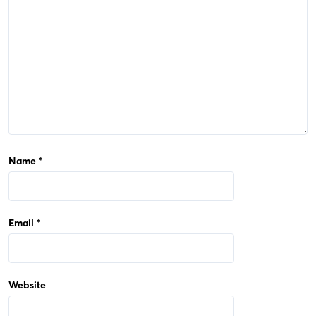
i
o
n
Name
*
Email
*
Website