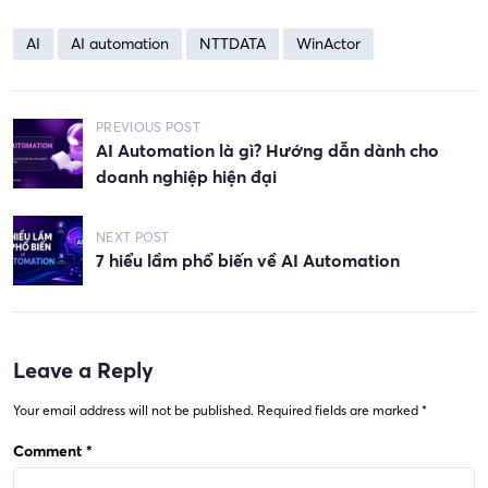
AI
AI automation
NTTDATA
WinActor
P
PREVIOUS POST
AI Automation là gì? Hướng dẫn dành cho
o
doanh nghiệp hiện đại
s
t
NEXT POST
n
7 hiểu lầm phổ biến về AI Automation
a
v
i
Leave a Reply
g
Your email address will not be published.
Required fields are marked
*
a
Comment
*
t