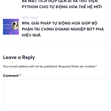
RA MẮT: TÍCH HỢP GEN AI VÀ THƯ VIỆN
s
PYTHON CHO TỰ ĐỘNG HÓA THẾ HỆ MỚI
t
NEXT POST
n
RPA: GIẢI PHÁP TỰ ĐỘNG HOÁ GIÚP BỘ
a
PHẬN TÀI CHÍNH DOANH NGHIỆP BỨT PHÁ
v
HIỆU QUẢ
i
g
a
Leave a Reply
t
Your email address will not be published.
Required fields are marked
*
i
Comment
*
o
n