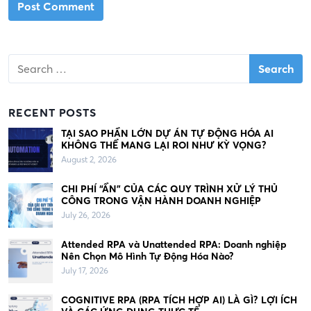
S
e
a
r
RECENT POSTS
c
h
TẠI SAO PHẦN LỚN DỰ ÁN TỰ ĐỘNG HÓA AI
KHÔNG THỂ MANG LẠI ROI NHƯ KỲ VỌNG?
f
August 2, 2026
o
r
CHI PHÍ “ẨN” CỦA CÁC QUY TRÌNH XỬ LÝ THỦ
:
CÔNG TRONG VẬN HÀNH DOANH NGHIỆP
July 26, 2026
Attended RPA và Unattended RPA: Doanh nghiệp
Nên Chọn Mô Hình Tự Động Hóa Nào?
July 17, 2026
COGNITIVE RPA (RPA TÍCH HỢP AI) LÀ GÌ? LỢI ÍCH