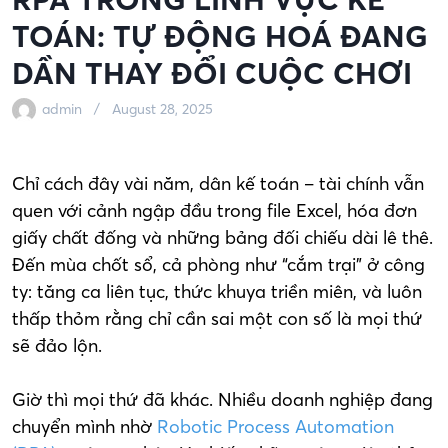
TOÁN: TỰ ĐỘNG HOÁ ĐANG
DẦN THAY ĐỔI CUỘC CHƠI
admin
August 28, 2025
Chỉ cách đây vài năm, dân kế toán – tài chính vẫn
quen với cảnh ngập đầu trong file Excel, hóa đơn
giấy chất đống và những bảng đối chiếu dài lê thê.
Đến mùa chốt sổ, cả phòng như “cắm trại” ở công
ty: tăng ca liên tục, thức khuya triền miên, và luôn
thấp thỏm rằng chỉ cần sai một con số là mọi thứ
sẽ đảo lộn.
Giờ thì mọi thứ đã khác. Nhiều doanh nghiệp đang
chuyển mình nhờ
Robotic Process Automation