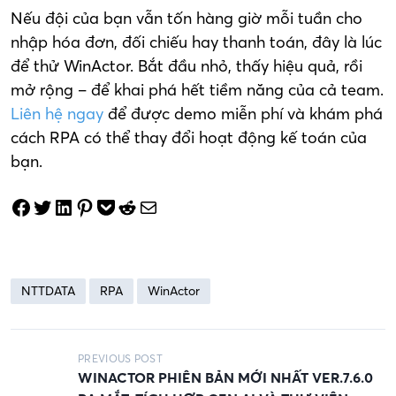
Nếu đội của bạn vẫn tốn hàng giờ mỗi tuần cho
nhập hóa đơn, đối chiếu hay thanh toán, đây là lúc
để thử WinActor. Bắt đầu nhỏ, thấy hiệu quả, rồi
mở rộng – để khai phá hết tiềm năng của cả team.
Liên hệ ngay
để được demo miễn phí và khám phá
cách RPA có thể thay đổi hoạt động kế toán của
bạn.
Share on Facebook
Tweet on Twitter
Share on LinkedIn
Pin on Pinterest
Save to pocket
Share on Reddit
Share via Email
NTTDATA
RPA
WinActor
P
PREVIOUS POST
WINACTOR PHIÊN BẢN MỚI NHẤT VER.7.6.0
o