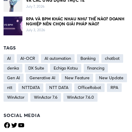
VÀ CÁC ỨNG DỤNG THỰC TẾ
July 7, 2026
RPA VÀ BPM KHÁC NHAU NHƯ THẾ NÀO? DOANH
NGHIỆP NÊN CHỌN GIẢI PHÁP NÀO?
July 3, 2026
TAGS
AI
AI-OCR
AI automation
Banking
chatbot
denka
DX Suite
Echigo Kotsu
financing
Gen AI
Generative AI
New Feature
New Update
ntt
NTTDATA
NTT DATA
OfficeRobot
RPA
WinActor
WinActor 7.6
WinActor 7.6.0
SOCIAL MEDIA
Facebook
Twitter
YouTube