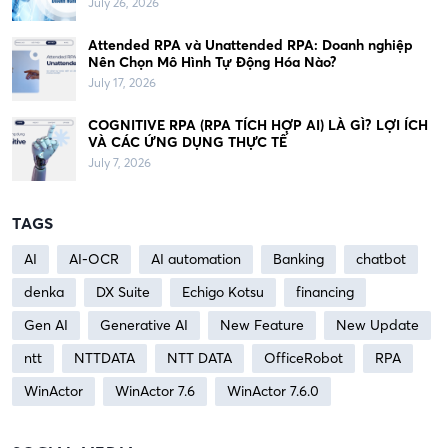
July 26, 2026
Attended RPA và Unattended RPA: Doanh nghiệp
Nên Chọn Mô Hình Tự Động Hóa Nào?
July 17, 2026
COGNITIVE RPA (RPA TÍCH HỢP AI) LÀ GÌ? LỢI ÍCH
VÀ CÁC ỨNG DỤNG THỰC TẾ
July 7, 2026
TAGS
AI
AI-OCR
AI automation
Banking
chatbot
denka
DX Suite
Echigo Kotsu
financing
Gen AI
Generative AI
New Feature
New Update
ntt
NTTDATA
NTT DATA
OfficeRobot
RPA
WinActor
WinActor 7.6
WinActor 7.6.0