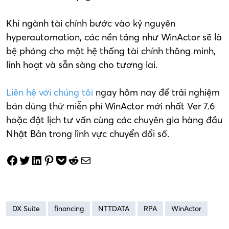
Khi ngành tài chính bước vào kỷ nguyên
hyperautomation, các nền tảng như WinActor sẽ là
bệ phóng cho một hệ thống tài chính thông minh,
linh hoạt và sẵn sàng cho tương lai.
Liên hệ với chúng tôi
ngay hôm nay để trải nghiệm
bản dùng thử miễn phí WinActor mới nhất Ver 7.6
hoặc đặt lịch tư vấn cùng các chuyên gia hàng đầu
Nhật Bản trong lĩnh vực chuyển đổi số.
Share on Facebook
Tweet on Twitter
Share on LinkedIn
Pin on Pinterest
Save to pocket
Share on Reddit
Share via Email
DX Suite
financing
NTTDATA
RPA
WinActor