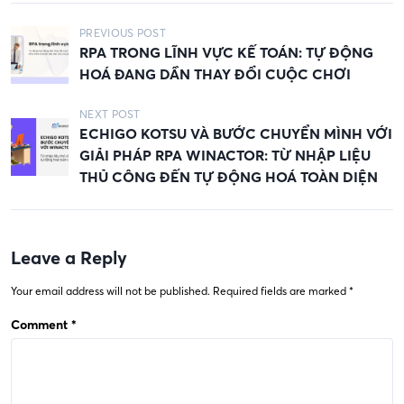
P
PREVIOUS POST
RPA TRONG LĨNH VỰC KẾ TOÁN: TỰ ĐỘNG
o
HOÁ ĐANG DẦN THAY ĐỔI CUỘC CHƠI
s
t
NEXT POST
ECHIGO KOTSU VÀ BƯỚC CHUYỂN MÌNH VỚI
n
GIẢI PHÁP RPA WINACTOR: TỪ NHẬP LIỆU
a
THỦ CÔNG ĐẾN TỰ ĐỘNG HOÁ TOÀN DIỆN
v
i
g
Leave a Reply
a
Your email address will not be published.
Required fields are marked
*
t
Comment
*
i
o
n