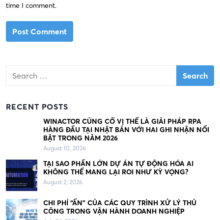
time I comment.
S
e
a
r
RECENT POSTS
c
h
WINACTOR CỦNG CỐ VỊ THẾ LÀ GIẢI PHÁP RPA
HÀNG ĐẦU TẠI NHẬT BẢN VỚI HAI GHI NHẬN NỔI
f
BẬT TRONG NĂM 2026
o
August 10, 2026
r
:
TẠI SAO PHẦN LỚN DỰ ÁN TỰ ĐỘNG HÓA AI
KHÔNG THỂ MANG LẠI ROI NHƯ KỲ VỌNG?
August 2, 2026
CHI PHÍ “ẨN” CỦA CÁC QUY TRÌNH XỬ LÝ THỦ
CÔNG TRONG VẬN HÀNH DOANH NGHIỆP