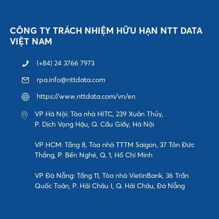
CÔNG TY TRÁCH NHIỆM HỮU HẠN NTT DATA
VIỆT NAM
(+84) 24 3766 7973
rpa.info@nttdata.com
https://www.nttdata.com/vn/en
VP Hà Nội: Tòa nhà HITC, 239 Xuân Thủy,
P. Dịch Vọng Hậu, Q. Cầu Giấy, Hà Nội
VP HCM: Tầng 8, Tòa nhà TTTM Saigon, 37 Tôn Đức
Thắng, P. Bến Nghé, Q. 1, Hồ Chí Minh
VP Đà Nẵng: Tầng 11, Tòa nhà VietinBank, 36 Trần
Quốc Toản, P. Hải Châu I, Q. Hải Châu, Đà Nẵng