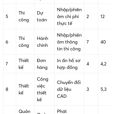
Nhập/phiên
Thi
Dự
5
âm chi phí
2
12
công
toán
thực tế
Nhập/phiên
Thi
Hành
6
âm thông
7
40
công
chính
tin thi công
Thiết
Đơn
In ấn hồ sơ
7
4
4,2
kế
hàng
hợp đồng
Công
Chuyển đổi
Thiết
việc
8
dữ liệu
3
5,3
kế
thiết
CAD
kế
Quản
Phát