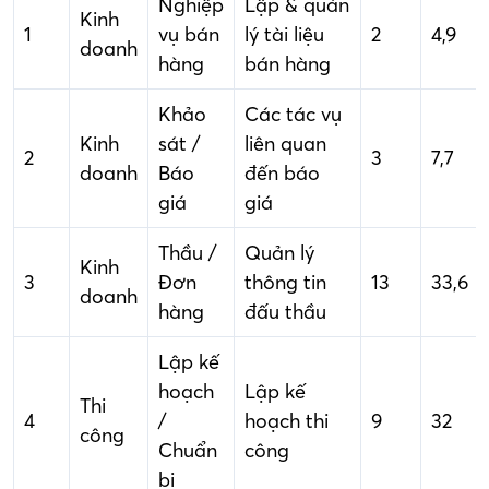
Nghiệp
Lập & quản
Kinh
1
vụ bán
lý tài liệu
2
4,9
doanh
hàng
bán hàng
Khảo
Các tác vụ
Kinh
sát /
liên quan
2
3
7,7
doanh
Báo
đến báo
giá
giá
Thầu /
Quản lý
Kinh
3
Đơn
thông tin
13
33,6
doanh
hàng
đấu thầu
Lập kế
hoạch
Lập kế
Thi
4
/
hoạch thi
9
32
công
Chuẩn
công
bị