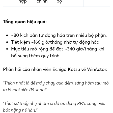
hợp
chính
bộ
Tổng quan hiệu quả:
~80 kịch bản tự động hóa trên nhiều bộ phận.
Tiết kiệm ~166 giờ/tháng nhờ tự động hóa.
Mục tiêu mở rộng để đạt ~340 giờ/tháng khi
bổ sung thêm quy trình.
Phản hồi của nhân viên Echigo Kotsu về WinActor:
“Thích nhất là để máy chạy qua đêm, sáng hôm sau mở
ra là mọi việc đã xong!”
“Thật sự thấy nhẹ nhõm vì đã áp dụng RPA, công việc
bớt nặng nề hẳn.”