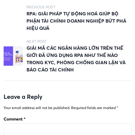
P
PREVIOUS POST
RPA: GIẢI PHÁP TỰ ĐỘNG HOÁ GIÚP BỘ
o
PHẬN TÀI CHÍNH DOANH NGHIỆP BỨT PHÁ
s
HIỆU QUẢ
t
NEXT POST
n
GIẢI MÃ CÁC NGÂN HÀNG LỚN TRÊN THẾ
a
GIỚI ĐÃ ỨNG DỤNG RPA NHƯ THẾ NÀO
v
TRONG KYC, PHÒNG CHỐNG GIAN LẬN VÀ
BÁO CÁO TÀI CHÍNH
i
g
a
Leave a Reply
t
i
Your email address will not be published.
Required fields are marked
*
o
Comment
*
n