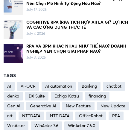
Nên Chọn Mô Hình Tự Động Hóa Nào?
July 17, 2026
COGNITIVE RPA (RPA TÍCH HỢP AI) LÀ GÌ? LỢI ÍCH
VÀ CÁC ỨNG DỤNG THỰC TẾ
July 7, 2026
RPA VÀ BPM KHÁC NHAU NHƯ THẾ NÀO? DOANH
NGHIỆP NÊN CHỌN GIẢI PHÁP NÀO?
July 3, 2026
TAGS
AI
AI-OCR
AI automation
Banking
chatbot
denka
DX Suite
Echigo Kotsu
financing
Gen AI
Generative AI
New Feature
New Update
ntt
NTTDATA
NTT DATA
OfficeRobot
RPA
WinActor
WinActor 7.6
WinActor 7.6.0