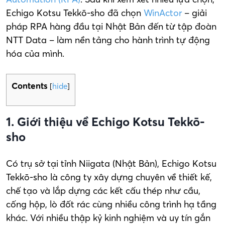
Echigo Kotsu Tekkō-sho đã chọn
WinActor
– giải
pháp RPA hàng đầu tại Nhật Bản đến từ tập đoàn
NTT Data – làm nền tảng cho hành trình tự động
hóa của mình.
Contents
[
hide
]
1. Giới thiệu về Echigo Kotsu Tekkō-
sho
Có trụ sở tại tỉnh Niigata (Nhật Bản), Echigo Kotsu
Tekkō-sho là công ty xây dựng chuyên về thiết kế,
chế tạo và lắp dựng các kết cấu thép như cầu,
cống hộp, lò đốt rác cùng nhiều công trình hạ tầng
khác. Với nhiều thập kỷ kinh nghiệm và uy tín gắn