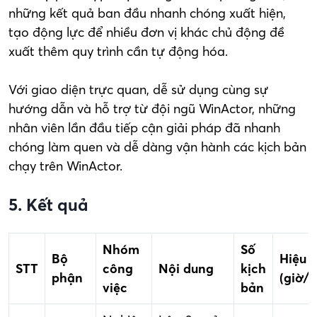
những kết quả ban đầu nhanh chóng xuất hiện,
tạo động lực để nhiều đơn vị khác chủ động đề
xuất thêm quy trình cần tự động hóa.
Với giao diện trực quan, dễ sử dụng cùng sự
hướng dẫn và hỗ trợ từ đội ngũ WinActor, những
nhân viên lần đầu tiếp cận giải pháp đã nhanh
chóng làm quen và dễ dàng vận hành các kịch bản
chạy trên WinActor.
5. Kết quả
Nhóm
Số
Bộ
Hiệu 
STT
công
Nội dung
kịch
phận
(giờ/
việc
bản