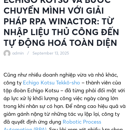
CHUYỂN MÌNH VỚI GIẢI
PHÁP RPA WINACTOR: TỪ
NHẬP LIỆU THỦ CÔNG ĐẾN
TỰ ĐỘNG HOÁ TOÀN DIỆN
admin
September 13, 2025
Cũng như nhiều doanh nghiệp vừa và nhỏ khác,
công ty
Echigo Kotsu Tekkō-sho
– thành viên của
tập đoàn Echigo Kotsu – đã từng phải đối mặt với
áp lực xử lý khối lượng công việc ngày càng lớn
trong khi nhân sự có hạn. Để nâng cao hiệu quả và
giảm gánh nặng từ những tác vụ lặp lại, công ty
đã quyết định ứng dụng
Robotic Process
Automation (RPA)
. Sau khi xem xét nhiều lựa chọn,