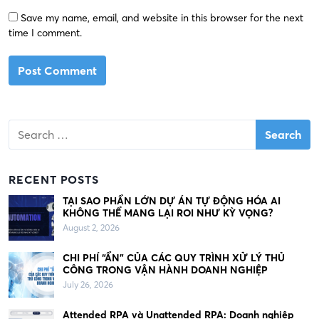
Save my name, email, and website in this browser for the next
time I comment.
S
e
a
r
RECENT POSTS
c
h
TẠI SAO PHẦN LỚN DỰ ÁN TỰ ĐỘNG HÓA AI
KHÔNG THỂ MANG LẠI ROI NHƯ KỲ VỌNG?
f
August 2, 2026
o
r
CHI PHÍ “ẨN” CỦA CÁC QUY TRÌNH XỬ LÝ THỦ
:
CÔNG TRONG VẬN HÀNH DOANH NGHIỆP
July 26, 2026
Attended RPA và Unattended RPA: Doanh nghiệp