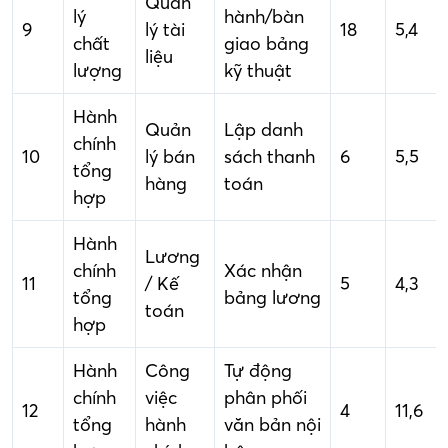
Quản
lý
hành/bàn
9
lý tài
18
5,4
chất
giao bảng
liệu
lượng
kỹ thuật
Hành
Quản
Lập danh
chính
10
lý bán
sách thanh
6
5,5
tổng
hàng
toán
hợp
Hành
Lương
chính
Xác nhận
11
/ Kế
5
4,3
tổng
bảng lương
toán
hợp
Hành
Công
Tự động
chính
việc
phân phối
12
4
11,6
tổng
hành
văn bản nội