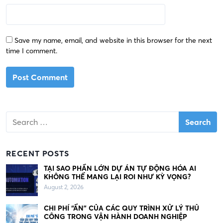
Save my name, email, and website in this browser for the next
time I comment.
S
e
a
r
RECENT POSTS
c
h
TẠI SAO PHẦN LỚN DỰ ÁN TỰ ĐỘNG HÓA AI
KHÔNG THỂ MANG LẠI ROI NHƯ KỲ VỌNG?
f
August 2, 2026
o
r
CHI PHÍ “ẨN” CỦA CÁC QUY TRÌNH XỬ LÝ THỦ
:
CÔNG TRONG VẬN HÀNH DOANH NGHIỆP