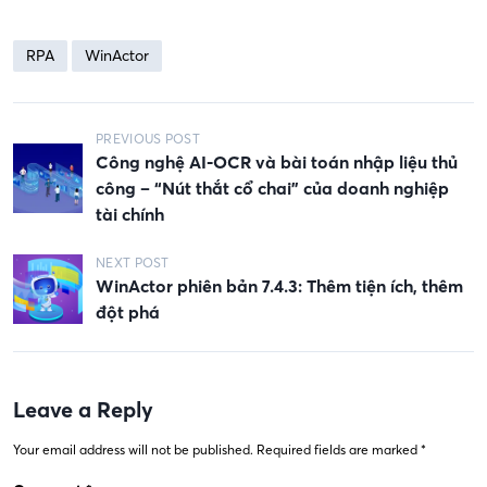
RPA
WinActor
P
PREVIOUS POST
Công nghệ AI-OCR và bài toán nhập liệu thủ
o
công – “Nút thắt cổ chai” của doanh nghiệp
s
tài chính
t
NEXT POST
n
WinActor phiên bản 7.4.3: Thêm tiện ích, thêm
a
đột phá
v
i
g
Leave a Reply
a
Your email address will not be published.
Required fields are marked
*
t