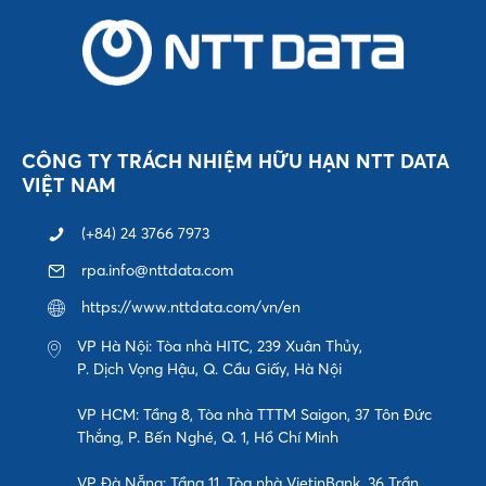
CÔNG TY TRÁCH NHIỆM HỮU HẠN NTT DATA
VIỆT NAM
(+84) 24 3766 7973
rpa.info@nttdata.com
https://www.nttdata.com/vn/en
VP Hà Nội: Tòa nhà HITC, 239 Xuân Thủy,
P. Dịch Vọng Hậu, Q. Cầu Giấy, Hà Nội
VP HCM: Tầng 8, Tòa nhà TTTM Saigon, 37 Tôn Đức
Thắng, P. Bến Nghé, Q. 1, Hồ Chí Minh
VP Đà Nẵng: Tầng 11, Tòa nhà VietinBank, 36 Trần