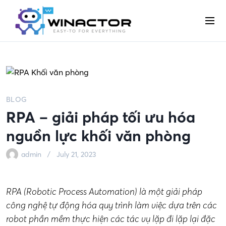
S
k
M
i
e
p
n
t
u
o
c
o
BLOG
n
RPA – giải pháp tối ưu hóa
t
e
nguồn lực khối văn phòng
n
t
admin
July 21, 2023
RPA (Robotic Process Automation) là một giải pháp
công nghệ tự động hóa quy trình làm việc dựa trên các
robot phần mềm thực hiện các tác vụ lặp đi lặp lại đặc