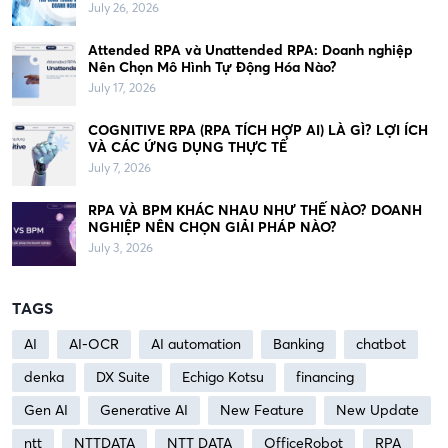
July 26, 2026
Attended RPA và Unattended RPA: Doanh nghiệp
Nên Chọn Mô Hình Tự Động Hóa Nào?
July 17, 2026
COGNITIVE RPA (RPA TÍCH HỢP AI) LÀ GÌ? LỢI ÍCH
VÀ CÁC ỨNG DỤNG THỰC TẾ
July 7, 2026
RPA VÀ BPM KHÁC NHAU NHƯ THẾ NÀO? DOANH
NGHIỆP NÊN CHỌN GIẢI PHÁP NÀO?
July 3, 2026
TAGS
AI
AI-OCR
AI automation
Banking
chatbot
denka
DX Suite
Echigo Kotsu
financing
Gen AI
Generative AI
New Feature
New Update
ntt
NTTDATA
NTT DATA
OfficeRobot
RPA